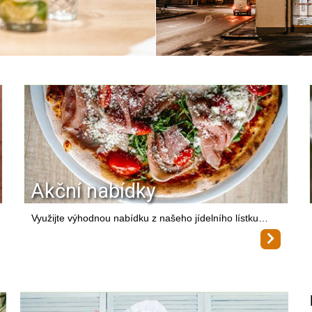
Akční nabídky
Využijte výhodnou nabídku z našeho jídelního lístku…