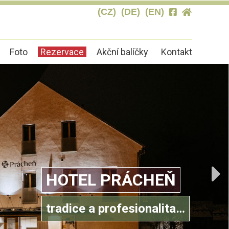
(CZ)
(DE)
(EN)
Foto
Rezervace
Akční balíčky
Kontakt
NIKAJÍCÍ GASTRONOMIE
ŘIJEĎTE A OCHUTNEJTE
POHODLNÉ UBYTOVÁNÍ
SECESNÍ SÁL
HOTEL PRÁCHEŇ
lášená kuchyně…
še speciality…
moderně vybavené pokoje…
oslavy, svatby, kulturní akce…
tradice a profesionalita…