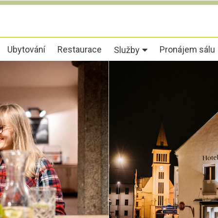
Ubytování
Restaurace
Pronájem sálu
Služby
VY
P
vyh
na