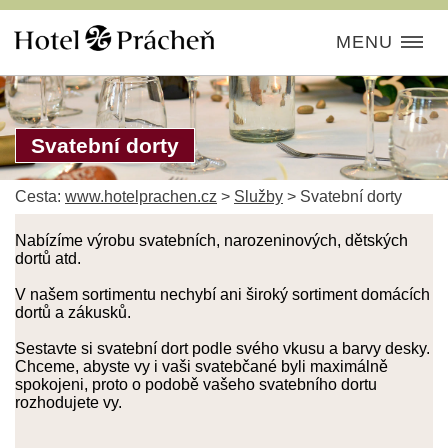
MENU
Svatební dorty
Cesta:
www.hotelprachen.cz
>
Služby
>
Svatební dorty
Nabízíme výrobu svatebních, narozeninových, dětských
dortů atd.
V našem sortimentu nechybí ani široký sortiment domácích
dortů a zákusků.
Sestavte si svatební dort podle svého vkusu a barvy desky.
Chceme, abyste vy i vaši svatebčané byli maximálně
spokojeni, proto o podobě vašeho svatebního dortu
rozhodujete vy.