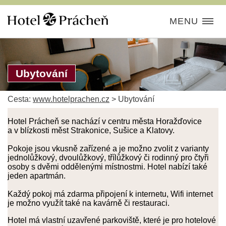
MENU
Ubytování
Cesta:
www.hotelprachen.cz
>
Ubytování
Hotel Prácheň se nachází v centru města Horažďovice
a v blízkosti měst Strakonice, Sušice a Klatovy.
Pokoje jsou vkusně zařízené a je možno zvolit z varianty
jednolůžkový, dvoulůžkový, třílůžkový či rodinný pro čtyři
osoby s dvěmi oddělenými místnostmi. Hotel nabízí také
jeden apartmán.
Každý pokoj má zdarma připojení k internetu, Wifi internet
je možno využít také na kavárně či restauraci.
Hotel má vlastní uzavřené parkoviště, které je pro hotelové