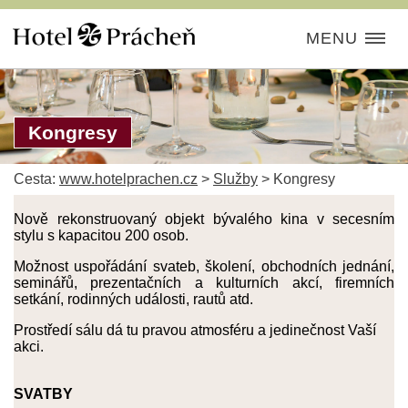
MENU
Kongresy
Cesta:
www.hotelprachen.cz
>
Služby
>
Kongresy
Nově rekonstruovaný objekt bývalého kina v secesním
stylu s kapacitou 200 osob.
Možnost uspořádání svateb, školení, obchodních jednání,
seminářů, prezentačních a kulturních akcí, firemních
setkání, rodinných události, rautů atd.
Prostředí sálu dá tu pravou atmosféru a jedinečnost Vaší
akci.
SVATBY