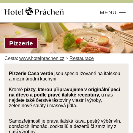
MENU
Pizzerie
Cesta:
www.hotelprachen.cz
>
Restaurace
Pizzerie Casa verde
jsou specializované na italskou
a mezinárodní kuchyni.
Kromě
pizzy, kterou připravujeme v originální peci
na dřevo a podle pravé italské receptury,
u nás
najdete také čerstvé těstoviny vlastní výroby,
zeleninové saláty i masová jídla.
Samozřejmostí je pravá italská káva, pestrý výběr vín,
domácích limonád, cocktailů a dezertů či zmrzliny z
naší výrobny.